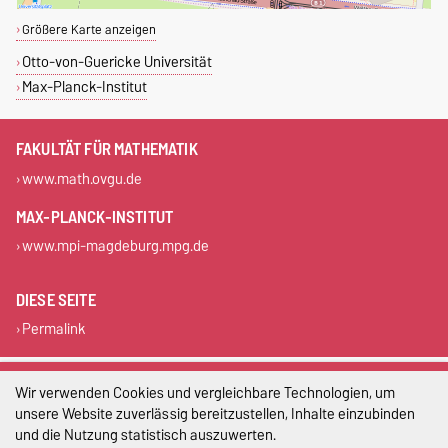
Größere Karte anzeigen
Otto-von-Guericke Universität
Max-Planck-Institut
FAKULTÄT FÜR MATHEMATIK
www.math.ovgu.de
MAX-PLANCK-INSTITUT
www.mpi-magdeburg.mpg.de
DIESE SEITE
Permalink
Impressum
Wir verwenden Cookies und vergleichbare Technologien, um
unsere Website zuverlässig bereitzustellen, Inhalte einzubinden
Datenschutz
und die Nutzung statistisch auszuwerten.