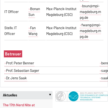
bsun@mpi-
Bonan
Max-Planck-Institut
IT Officer
magdeburg.m
Sun
Magdeburg (CSC)
pg.de
fwang@mpi-
Stellv. IT
Fan
Max-Planck-Institut
magdeburg.m
Officer
Wang
Magdeburg (CSC)
pg.de
Betreuer
Prof. Peter Benner
ben
Prof. Sebastian Sager
sag
Dr. Jens Saak
saa
Aktuelles
‣
The 17th Nerd Nite at