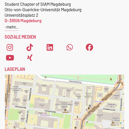
magdeburg@nerdnite.com
Student Chapter of SIAM Magdeburg
kostenlose SIAM-
Otto-von-Guericke-Universität Magdeburg
.
Mitgliedschaft
.
Universitätsplatz 2
D-39106 Magdeburg
Um dich als Mitglied des
mehr…
Student Chapters of SIAM
SOZIALE MEDIEN
Magdeburg zu registrieren,
fülle einfach das
Anmeldeformular
aus.
LAGEPLAN