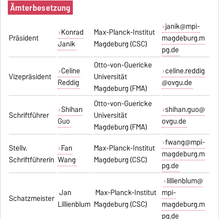
Ämterbesetzung
janik@mpi-
Konrad
Max-Planck-Institut
Präsident
magdeburg.m
Janik
Magdeburg (CSC)
pg.de
Otto-von-Guericke
Celine
celine.reddig
Vizepräsident
Universität
Reddig
@ovgu.de
Magdeburg (FMA)
Otto-von-Guericke
Shihan
shihan.guo@
Schriftführer
Universität
Guo
ovgu.de
Magdeburg (FMA)
fwang@mpi-
Stellv.
Fan
Max-Planck-Institut
magdeburg.m
Schriftführerin
Wang
Magdeburg (CSC)
pg.de
lillienblum@
Jan
Max-Planck-Institut
mpi-
Schatzmeister
Lillienblum
Magdeburg (CSC)
magdeburg.m
pg.de