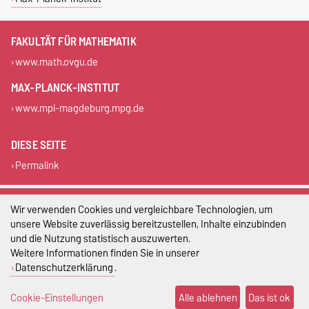
FAKULTÄT FÜR MATHEMATIK
www.math.ovgu.de
MAX-PLANCK-INSTITUT
www.mpi-magdeburg.mpg.de
DIESE SEITE
Permalink
Impressum
Wir verwenden Cookies und vergleichbare Technologien, um
unsere Website zuverlässig bereitzustellen, Inhalte einzubinden
Datenschutz
und die Nutzung statistisch auszuwerten.
Weitere Informationen finden Sie in unserer
Barrierefreiheit
Datenschutzerklärung
.
Cookie-Einstellungen
Cookie-Einstellungen
Alle ablehnen
Das ist ok
Sitemap