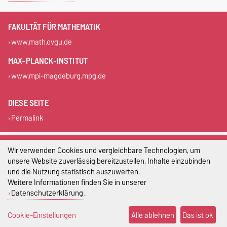
FAKULTÄT FÜR MATHEMATIK
www.math.ovgu.de
MAX-PLANCK-INSTITUT
www.mpi-magdeburg.mpg.de
DIESE SEITE
Permalink
Impressum
Wir verwenden Cookies und vergleichbare Technologien, um
unsere Website zuverlässig bereitzustellen, Inhalte einzubinden
Datenschutz
und die Nutzung statistisch auszuwerten.
Weitere Informationen finden Sie in unserer
Barrierefreiheit
Datenschutzerklärung
.
Cookie-Einstellungen
Cookie-Einstellungen
Alle ablehnen
Das ist ok
Sitemap