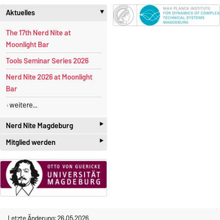
Aktuelles
‣
The 17th Nerd Nite at
Moonlight Bar
Tools Seminar Series 2026
Nerd Nite 2026 at Moonlight
Bar
weitere...
‣
Nerd Nite Magdeburg
‣
Mitglied werden
I
t's like the Discovery Channel -
with
beer!
Studenten und Akademiker
mit großen Interesse an der
Offizielle Webseite:
angewandten Mathematik
magdeburg.nerdnite.com
sind herzlich willkommen! Die
Mitgliedschaft im Chapter ist
Wir sind ständig auf der
Suche
Letzte Änderung: 26.05.2026