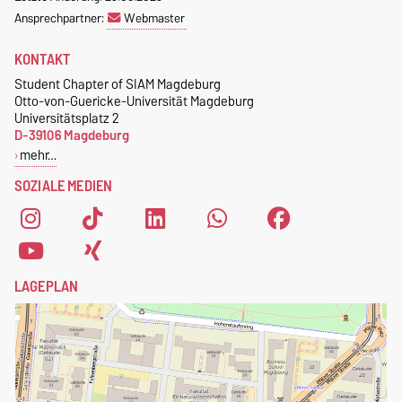
kostenlos
.
nach Referenten
. Wenn ihr
Ansprechpartner:
Webmaster
Interesse oder Fragen habt,
Zudem erhalten studentische
KONTAKT
dann schreibt uns an
Mitglieder des Chapters eine
magdeburg@nerdnite.com
Student Chapter of SIAM Magdeburg
kostenlose SIAM-
Otto-von-Guericke-Universität Magdeburg
.
Mitgliedschaft
.
Universitätsplatz 2
D-39106 Magdeburg
Um dich als Mitglied des
mehr…
Student Chapters of SIAM
SOZIALE MEDIEN
Magdeburg zu registrieren,
fülle einfach das
Anmeldeformular
aus.
LAGEPLAN