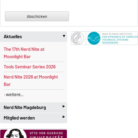
Aktuelles
‣
The 17th Nerd Nite at
Moonlight Bar
Tools Seminar Series 2026
Nerd Nite 2026 at Moonlight
Bar
weitere...
‣
Nerd Nite Magdeburg
‣
Mitglied werden
I
t's like the Discovery Channel -
with
beer!
Studenten und Akademiker