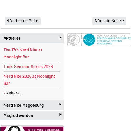
Vorherige Seite
Nächste Seite
Aktuelles
‣
The 17th Nerd Nite at
Moonlight Bar
Tools Seminar Series 2026
Nerd Nite 2026 at Moonlight
Bar
weitere...
‣
Nerd Nite Magdeburg
‣
Mitglied werden
I
t's like the Discovery Channel -
with
beer!
Studenten und Akademiker