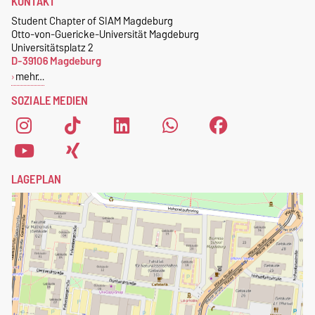
KONTAKT
dann schreibt uns an
Mitglieder des Chapters eine
magdeburg@nerdnite.com
Student Chapter of SIAM Magdeburg
kostenlose SIAM-
Otto-von-Guericke-Universität Magdeburg
.
Mitgliedschaft
.
Universitätsplatz 2
D-39106 Magdeburg
Um dich als Mitglied des
mehr…
Student Chapters of SIAM
SOZIALE MEDIEN
Magdeburg zu registrieren,
fülle einfach das
Anmeldeformular
aus.
LAGEPLAN