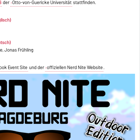
6
der
Otto-von-Guericke Universität
stattfinden.
lisch)
utsch)
be, Jonas Frühling
ok Event Site
und der
offiziellen Nerd Nite Website
.