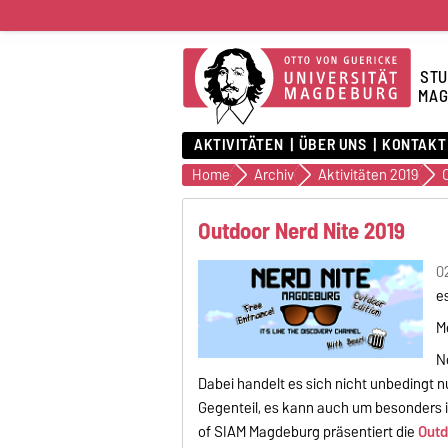
STU
MAG
AKTIVITÄTEN
ÜBER UNS
KONTAKT
Home
Archiv
Aktivitäten 2019
Outdoor Nerd Nite 2019
02
es
M
N
Dabei handelt es sich nicht unbedingt 
Gegenteil, es kann auch um besonders 
of SIAM Magdeburg präsentiert die
Outd