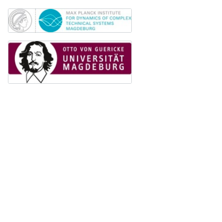
beer!
Studenten und Akademiker
mit
großen Interesse an der
Offizielle Webseite:
angewandten Mathematik
sind
magdeburg.nerdnite.com
herzlich willkommen! Die
Mitgliedschaft im Chapter ist
Wir sind ständig auf der
Suche
kostenlos
.
nach Referenten
. Wenn ihr
Interesse oder Fragen habt, dann
Zudem erhalten studentische
schreibt uns an
Mitglieder des Chapters eine
magdeburg@nerdnite.com
.
kostenlose SIAM-Mitgliedschaft
.
Um dich als Mitglied des Student
Chapters of SIAM Magdeburg zu
registrieren, fülle einfach das
Anmeldeformular
aus.