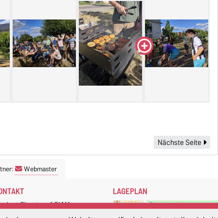
Nächste Seite
tner:
Webmaster
ONTAKT
LAGEPLAN
tudent Chapter of SIAM
agdeburg