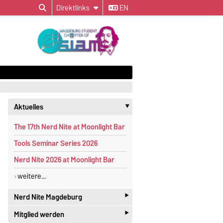
Direktlinks
EN
Aktuelles
‣
The 17th Nerd Nite at Moonlight Bar
Tools Seminar Series 2026
Nerd Nite 2026 at Moonlight Bar
weitere...
‣
Nerd Nite Magdeburg
‣
Mitglied werden
I
t's like the Discovery Channel - with