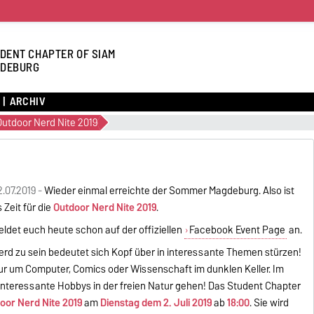
DENT CHAPTER OF SIAM
DEBURG
ARCHIV
Outdoor Nerd Nite 2019
.07.2019 -
Wieder einmal erreichte der Sommer Magdeburg. Also ist
 Zeit für die
Outdoor Nerd Nite 2019
.
eldet euch heute schon auf der offiziellen
Facebook Event Page
an.
erd zu sein bedeutet sich Kopf über in interessante Themen stürzen!
nur um Computer, Comics oder Wissenschaft im dunklen Keller. Im
interessante Hobbys in der freien Natur gehen! Das Student Chapter
oor Nerd Nite 2019
am
Dienstag dem 2. Juli 2019
ab
18:00
. Sie wird