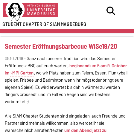
STUDENT CHAPTER OF SIAM
MAGDEBURG
Semester Eröffnungsbarbecue WiSe19/20
09.10.2019 -
Ganz nach unserer Tradition wird das Semester
Eröffnungs-BBQ auf euch warten,
beginnend um 5 am 9. October
im
MPI Garten
, wo wir Platz haben zum Feiern, Essen, Flunkyball
spielen, Frisbee und Badminton wenn ihr mögt (oder bringt eure
eigenen Spiele). Es wird erwartet bis dahin wärmer zu werden
'fingers crossed!' und im Fall von Regen sind wir bestens
vorbereitet :)
Alle SIAM Chapter Studenten sind eingeladen, auch Freunde und
Partner sind mehr als willkommen, also werdet ihr sie
wahrscheinlich anrufen/texten
um den Abend jetzt zu