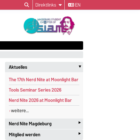
Direktlinks
EN
Aktuelles
‣
The 17th Nerd Nite at Moonlight Bar
Tools Seminar Series 2026
Nerd Nite 2026 at Moonlight Bar
weitere...
‣
Nerd Nite Magdeburg
‣
Mitglied werden
I
t's like the Discovery Channel - with