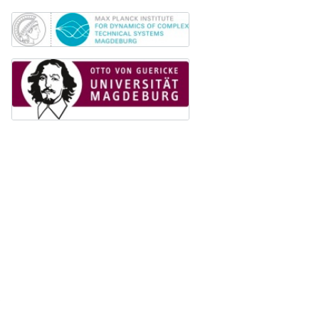
beer!
Studenten und Akademiker
mit
großen Interesse an der
Offizielle Webseite:
angewandten Mathematik
sind
magdeburg.nerdnite.com
herzlich willkommen! Die
Mitgliedschaft im Chapter ist
Wir sind ständig auf der
Suche
kostenlos
.
nach Referenten
. Wenn ihr
Interesse oder Fragen habt, dann
Zudem erhalten studentische
schreibt uns an
Mitglieder des Chapters eine
magdeburg@nerdnite.com
.
kostenlose SIAM-Mitgliedschaft
.
Um dich als Mitglied des Student
Chapters of SIAM Magdeburg zu
registrieren, fülle einfach das
Anmeldeformular
aus.