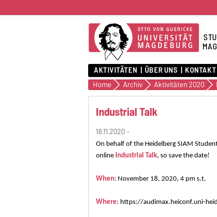
STU
MAG
AKTIVITÄTEN
ÜBER UNS
KONTAKT
Home
Archiv
Aktivitäten 2020
Industrial Talk
18.11.2020 -
On behalf of the Heidelberg SIAM Student
online
Industrial Talk
, so save the date!
When
:
November 18
, 2020, 4 pm s.t.
Where
:
https://audimax.heiconf.uni-he