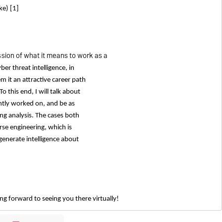
ke) [1]
ession of what it means to work as a
ber threat intelligence, in
 it an attractive career path
 this end, I will talk about
ntly worked on, and be as
ng analysis. The cases both
rse engineering, which is
generate intelligence about
ng forward to seeing you there virtually!