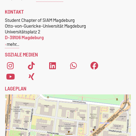
Interesse oder Fragen habt,
Zudem erhalten studentische
KONTAKT
dann schreibt uns an
Mitglieder des Chapters eine
magdeburg@nerdnite.com
Student Chapter of SIAM Magdeburg
kostenlose SIAM-
Otto-von-Guericke-Universität Magdeburg
.
Mitgliedschaft
.
Universitätsplatz 2
D-39106 Magdeburg
Um dich als Mitglied des
mehr…
Student Chapters of SIAM
SOZIALE MEDIEN
Magdeburg zu registrieren,
fülle einfach das
Anmeldeformular
aus.
LAGEPLAN