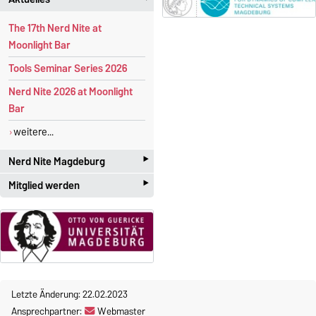
The 17th Nerd Nite at
Moonlight Bar
Tools Seminar Series 2026
Nerd Nite 2026 at Moonlight
Bar
weitere...
‣
Nerd Nite Magdeburg
‣
Mitglied werden
I
t's like the Discovery Channel -
with
beer!
Studenten und Akademiker
mit großen Interesse an der
Offizielle Webseite:
angewandten Mathematik
magdeburg.nerdnite.com
sind herzlich willkommen! Die
Mitgliedschaft im Chapter ist
Wir sind ständig auf der
Suche
Letzte Änderung: 22.02.2023
kostenlos
.
nach Referenten
. Wenn ihr
Ansprechpartner:
Webmaster