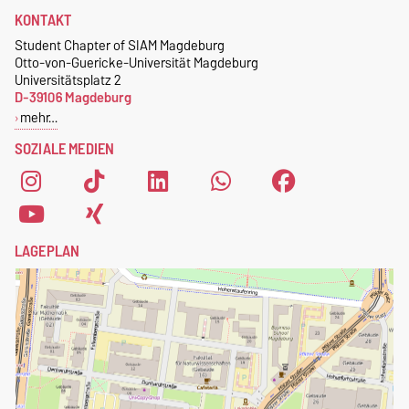
Zudem erhalten studentische
KONTAKT
dann schreibt uns an
Mitglieder des Chapters eine
magdeburg@nerdnite.com
Student Chapter of SIAM Magdeburg
kostenlose SIAM-
Otto-von-Guericke-Universität Magdeburg
.
Mitgliedschaft
.
Universitätsplatz 2
D-39106 Magdeburg
Um dich als Mitglied des
mehr…
Student Chapters of SIAM
SOZIALE MEDIEN
Magdeburg zu registrieren,
fülle einfach das
Anmeldeformular
aus.
LAGEPLAN