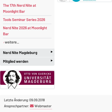
The 17th Nerd Nite at
Moonlight Bar
Tools Seminar Series 2026
Nerd Nite 2026 at Moonlight
Bar
weitere...
‣
Nerd Nite Magdeburg
‣
Mitglied werden
I
t's like the Discovery Channel -
with
beer!
Studenten und Akademiker
mit großen Interesse an der
Offizielle Webseite:
angewandten Mathematik
magdeburg.nerdnite.com
sind herzlich willkommen! Die
Mitgliedschaft im Chapter ist
Wir sind ständig auf der
Suche
Letzte Änderung: 09.09.2018
kostenlos
.
nach Referenten
. Wenn ihr
Ansprechpartner:
Webmaster
Interesse oder Fragen habt,