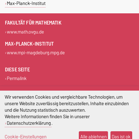
Max-Planck-Institut
FAKULTÄT FÜR MATHEMATIK
www.math.ovgu.de
MAX-PLANCK-INSTITUT
www.mpi-magdeburg.mpg.de
DIESE SEITE
Permalink
Impressum
Wir verwenden Cookies und vergleichbare Technologien, um
unsere Website zuverlässig bereitzustellen, Inhalte einzubinden
Datenschutz
und die Nutzung statistisch auszuwerten.
Weitere Informationen finden Sie in unserer
Barrierefreiheit
Datenschutzerklärung
.
Cookie-Einstellungen
Cookie-Einstellungen
Alle ablehnen
Das ist ok