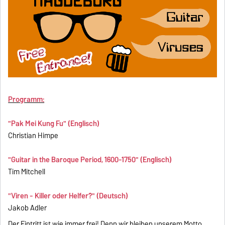
Programm:
"Pak Mei Kung Fu" (Englisch)
Christian Himpe
"Guitar in the Baroque Period, 1600-1750" (Englisch)
Tim Mitchell
"Viren - Killer oder Helfer?" (Deutsch)
Jakob Adler
Der Eintritt ist wie immer frei! Denn wir bleiben unserem Motto