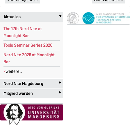
Aktuelles
‣
The 17th Nerd Nite at
Moonlight Bar
Tools Seminar Series 2026
Nerd Nite 2026 at Moonlight
Bar
weitere...
‣
Nerd Nite Magdeburg
‣
Mitglied werden
I
t's like the Discovery Channel -
with
beer!
Studenten und Akademiker
mit großen Interesse an der
Offizielle Webseite:
angewandten Mathematik
magdeburg.nerdnite.com
sind herzlich willkommen! Die