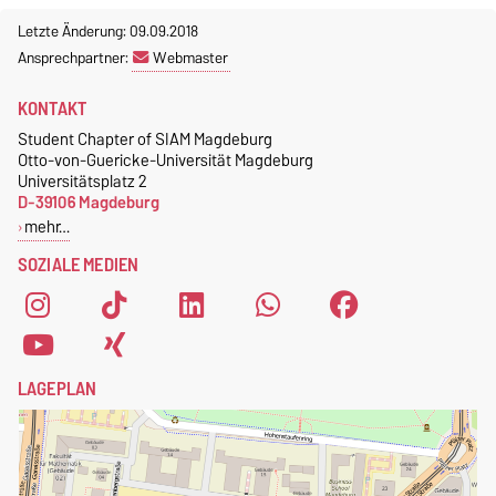
Mitgliedschaft im Chapter ist
Wir sind ständig auf der
Suche
Letzte Änderung: 09.09.2018
kostenlos
.
nach Referenten
. Wenn ihr
Ansprechpartner:
Webmaster
Interesse oder Fragen habt,
Zudem erhalten studentische
KONTAKT
dann schreibt uns an
Mitglieder des Chapters eine
magdeburg@nerdnite.com
Student Chapter of SIAM Magdeburg
kostenlose SIAM-
Otto-von-Guericke-Universität Magdeburg
.
Mitgliedschaft
.
Universitätsplatz 2
D-39106 Magdeburg
Um dich als Mitglied des
mehr…
Student Chapters of SIAM
SOZIALE MEDIEN
Magdeburg zu registrieren,
fülle einfach das
Anmeldeformular
aus.
LAGEPLAN