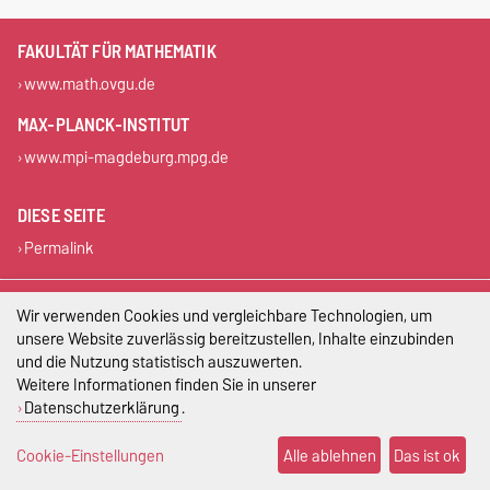
FAKULTÄT FÜR MATHEMATIK
www.math.ovgu.de
MAX-PLANCK-INSTITUT
www.mpi-magdeburg.mpg.de
DIESE SEITE
Permalink
Impressum
Wir verwenden Cookies und vergleichbare Technologien, um
unsere Website zuverlässig bereitzustellen, Inhalte einzubinden
Datenschutz
und die Nutzung statistisch auszuwerten.
Weitere Informationen finden Sie in unserer
Barrierefreiheit
Datenschutzerklärung
.
Cookie-Einstellungen
Cookie-Einstellungen
Alle ablehnen
Das ist ok
Sitemap