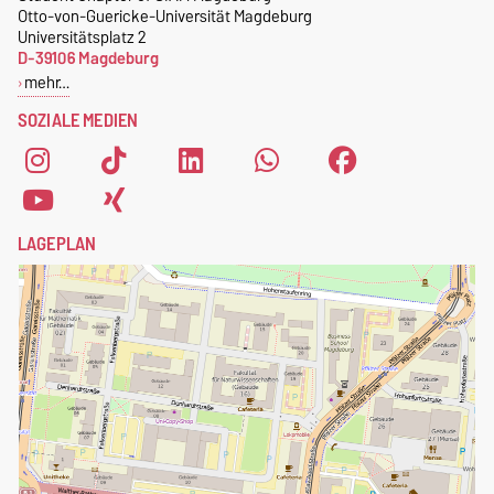
kostenlose SIAM-
Otto-von-Guericke-Universität Magdeburg
.
Mitgliedschaft
.
Universitätsplatz 2
D-39106 Magdeburg
Um dich als Mitglied des
mehr…
Student Chapters of SIAM
SOZIALE MEDIEN
Magdeburg zu registrieren,
fülle einfach das
Anmeldeformular
aus.
LAGEPLAN