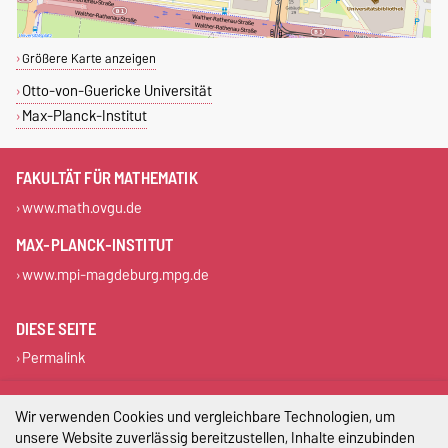
Größere Karte anzeigen
Otto-von-Guericke Universität
Max-Planck-Institut
FAKULTÄT FÜR MATHEMATIK
www.math.ovgu.de
MAX-PLANCK-INSTITUT
www.mpi-magdeburg.mpg.de
DIESE SEITE
Permalink
Impressum
Wir verwenden Cookies und vergleichbare Technologien, um
unsere Website zuverlässig bereitzustellen, Inhalte einzubinden
Datenschutz