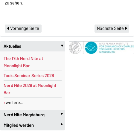
zu sehen.
Vorherige Seite
Nächste Seite
Aktuelles
‣
The 17th Nerd Nite at
Moonlight Bar
Tools Seminar Series 2026
Nerd Nite 2026 at Moonlight
Bar
weitere...
‣
Nerd Nite Magdeburg
‣
Mitglied werden
I
t's like the Discovery Channel -