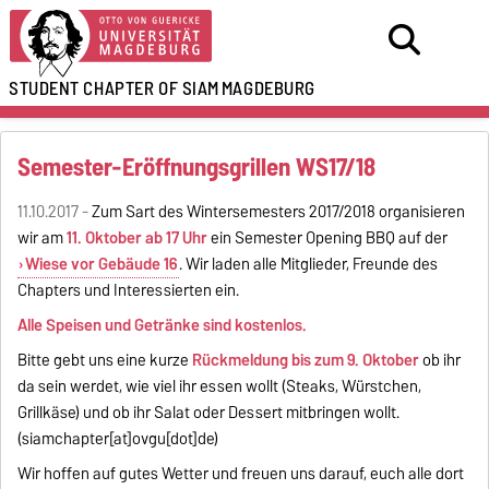
STUDENT CHAPTER OF SIAM
MAGDEBURG
Semester-Eröffnungsgrillen WS17/18
11.10.2017 -
Zum Sart des Wintersemesters 2017/2018 organisieren
wir am
11. Oktober ab 17 Uhr
ein Semester Opening BBQ auf der
Wiese vor Gebäude 16
. Wir laden alle Mitglieder, Freunde des
Chapters und Interessierten ein.
Alle Speisen und Getränke sind kostenlos.
Bitte gebt uns eine kurze
Rückmeldung bis zum 9. Oktober
ob ihr
da sein werdet, wie viel ihr essen wollt (Steaks, Würstchen,
Grillkäse) und ob ihr Salat oder Dessert mitbringen wollt.
(siamchapter[at]ovgu[dot]de)
Wir hoffen auf gutes Wetter und freuen uns darauf, euch alle dort